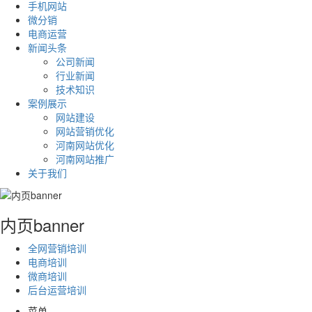
手机网站
微分销
电商运营
新闻头条
公司新闻
行业新闻
技术知识
案例展示
网站建设
网站营销优化
河南网站优化
河南网站推广
关于我们
内页banner
全网营销培训
电商培训
微商培训
后台运营培训
菜单