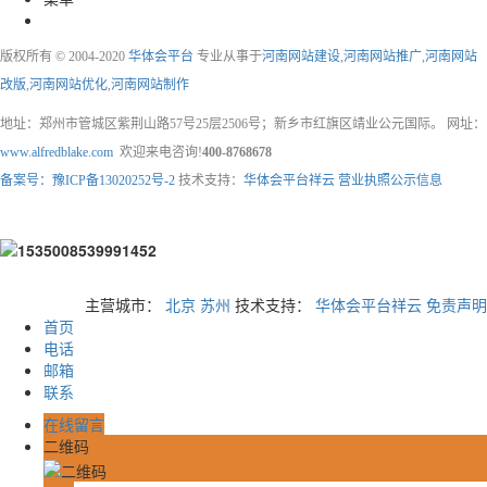
版权所有 © 2004-2020
华体会平台
专业从事于
河南网站建设
,
河南网站推广
,
河南网站
改版
,
河南网站优化
,
河南网站制作
地址：郑州市管城区紫荆山路57号25层2506号；新乡市红旗区靖业公元国际。 网址：
www.alfredblake.com
欢迎来电咨询!
400-8768678
备案号：豫ICP备13020252号-2
技术支持：
华体会平台祥云
营业执照公示信息
主营城市：
北京
苏州
技术支持：
华体会平台祥云
免责声明
首页
电话
邮箱
联系
在线留言
二维码