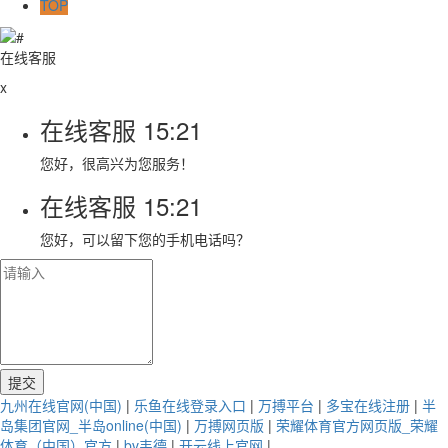
TOP
在线客服
x
在线客服
15:21
您好，很高兴为您服务！
在线客服
15:21
您好，可以留下您的手机电话吗？
九州在线官网(中国)
|
乐鱼在线登录入口
|
万搏平台
|
多宝在线注册
|
半
岛集团官网_半岛online(中国)
|
万搏网页版
|
荣耀体育官方网页版_荣耀
体育（中国）官方
|
bv韦德
|
开云线上官网
|