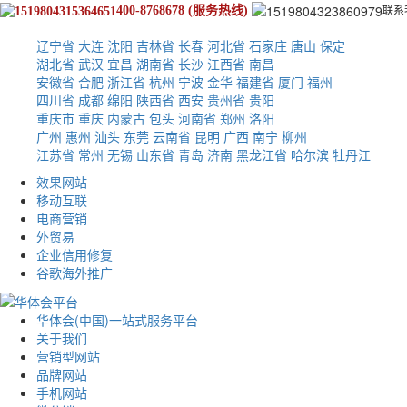
400-8768678
(服务热线)
联
系
辽宁省
大连
沈阳
吉林省
长春
河北省
石家庄
唐山
保定
湖北省
武汉
宜昌
湖南省
长沙
江西省
南昌
安徽省
合肥
浙江省
杭州
宁波
金华
福建省
厦门
福州
四川省
成都
绵阳
陕西省
西安
贵州省
贵阳
重庆市
重庆
内蒙古
包头
河南省
郑州
洛阳
广州
惠州
汕头
东莞
云南省
昆明
广西
南宁
柳州
江苏省
常州
无锡
山东省
青岛
济南
黑龙江省
哈尔滨
牡丹江
效果网站
移动互联
电商营销
外贸易
企业信用修复
谷歌海外推广
华体会(中国)一站式服务平台
关于我们
营销型网站
品牌网站
手机网站