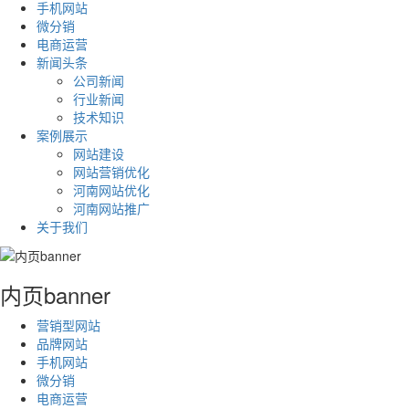
手机网站
微分销
电商运营
新闻头条
公司新闻
行业新闻
技术知识
案例展示
网站建设
网站营销优化
河南网站优化
河南网站推广
关于我们
内页banner
营销型网站
品牌网站
手机网站
微分销
电商运营