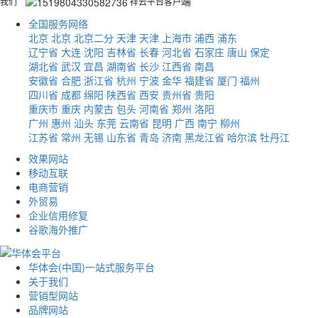
端
我们
祥云平台客户
全国服务网络
北京
北京
北京二分
天津
天津
上海市
浦西
浦东
辽宁省
大连
沈阳
吉林省
长春
河北省
石家庄
唐山
保定
湖北省
武汉
宜昌
湖南省
长沙
江西省
南昌
安徽省
合肥
浙江省
杭州
宁波
金华
福建省
厦门
福州
四川省
成都
绵阳
陕西省
西安
贵州省
贵阳
重庆市
重庆
内蒙古
包头
河南省
郑州
洛阳
广州
惠州
汕头
东莞
云南省
昆明
广西
南宁
柳州
江苏省
常州
无锡
山东省
青岛
济南
黑龙江省
哈尔滨
牡丹江
效果网站
移动互联
电商营销
外贸易
企业信用修复
谷歌海外推广
华体会(中国)一站式服务平台
关于我们
营销型网站
品牌网站