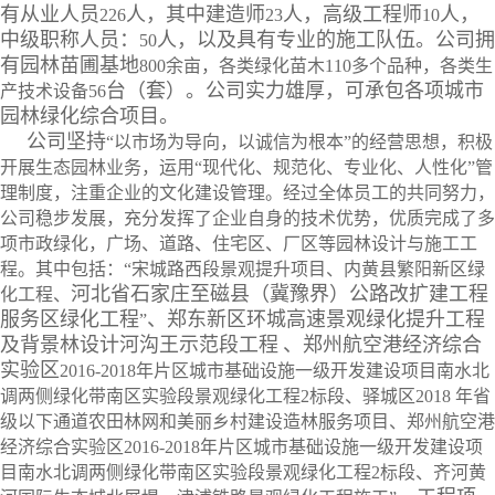
有从业人员
人，其中建造师
人，高级工程师
人，
226
23
10
中级职称人员：
人，以及具有专业的施工队伍。公司拥
50
有园林苗圃基地
800余亩，各类绿化苗木110多个品种，各类生
台（套）。公司实力雄厚，可承包各项城市
产技术设备56
园林绿化综合项目。
公司坚持
“以市场为导向，以诚信为根本”的经营思想，积极
开展生态园林业务，运用“现代化、规范化、专业化、人性化”管
理制度，注重企业的文化建设管理。经过全体员工的共同努力，
公司稳步发展，充分发挥了企业自身的技术优势，优质完成了多
项市政绿化，广场、道路、住宅区、厂区等园林设计与施工工
程。其中包括：“宋城路西段景观提升项目、内黄县繁阳新区绿
河北省石家庄至磁县（冀豫界）公路改扩建工程
化工程、
服务区绿化工程
、郑东新区环城高速景观绿化提升工程
”
及背景林设计河沟王示范段工程
、郑州航空港经济综合
实验区
2016-2018年片区城市基础设施一级开发建设项目南水北
调两侧绿化带南区实验段景观绿化工程2标段、驿城区2018 年省
级以下通道农田林网和美丽乡村建设造林服务项目、郑州航空港
经济综合实验区2016-2018年片区城市基础设施一级开发建设项
目南水北调两侧绿化带南区实验段景观绿化工程2标段、齐河黄