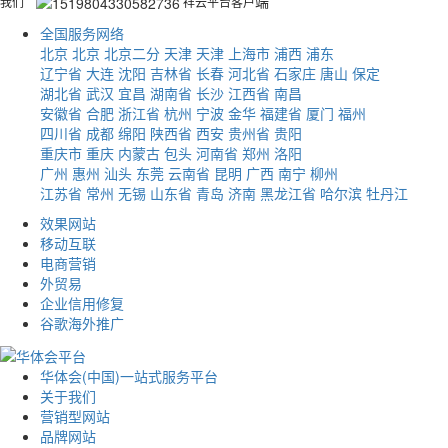
端
我们
祥云平台客户
全国服务网络
北京
北京
北京二分
天津
天津
上海市
浦西
浦东
辽宁省
大连
沈阳
吉林省
长春
河北省
石家庄
唐山
保定
湖北省
武汉
宜昌
湖南省
长沙
江西省
南昌
安徽省
合肥
浙江省
杭州
宁波
金华
福建省
厦门
福州
四川省
成都
绵阳
陕西省
西安
贵州省
贵阳
重庆市
重庆
内蒙古
包头
河南省
郑州
洛阳
广州
惠州
汕头
东莞
云南省
昆明
广西
南宁
柳州
江苏省
常州
无锡
山东省
青岛
济南
黑龙江省
哈尔滨
牡丹江
效果网站
移动互联
电商营销
外贸易
企业信用修复
谷歌海外推广
华体会(中国)一站式服务平台
关于我们
营销型网站
品牌网站