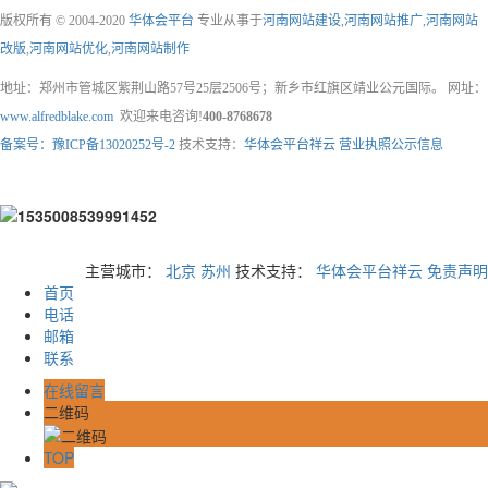
版权所有 © 2004-2020
华体会平台
专业从事于
河南网站建设
,
河南网站推广
,
河南网站
改版
,
河南网站优化
,
河南网站制作
地址：郑州市管城区紫荆山路57号25层2506号；新乡市红旗区靖业公元国际。 网址：
www.alfredblake.com
欢迎来电咨询!
400-8768678
备案号：豫ICP备13020252号-2
技术支持：
华体会平台祥云
营业执照公示信息
主营城市：
北京
苏州
技术支持：
华体会平台祥云
免责声明
首页
电话
邮箱
联系
在线留言
二维码
TOP