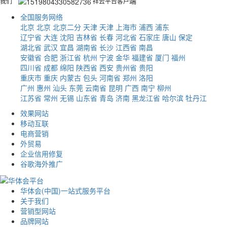
端
我们
祥云平台客户
全国服务网络
北京
北京
北京二分
天津
天津
上海市
浦西
浦东
辽宁省
大连
沈阳
吉林省
长春
河北省
石家庄
唐山
保定
湖北省
武汉
宜昌
湖南省
长沙
江西省
南昌
安徽省
合肥
浙江省
杭州
宁波
金华
福建省
厦门
福州
四川省
成都
绵阳
陕西省
西安
贵州省
贵阳
重庆市
重庆
内蒙古
包头
河南省
郑州
洛阳
广州
惠州
汕头
东莞
云南省
昆明
广西
南宁
柳州
江苏省
常州
无锡
山东省
青岛
济南
黑龙江省
哈尔滨
牡丹江
效果网站
移动互联
电商营销
外贸易
企业信用修复
谷歌海外推广
华体会(中国)一站式服务平台
关于我们
营销型网站
品牌网站