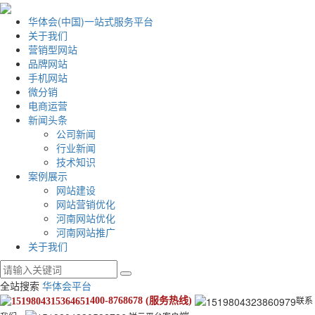
华体会(中国)一站式服务平台
关于我们
营销型网站
品牌网站
手机网站
微分销
电商运营
新闻头条
公司新闻
行业新闻
技术知识
案例展示
网站建设
网站营销优化
河南网站优化
河南网站推广
关于我们
全站搜索
华体会平台
400-8768678
(服务热线)
联
系